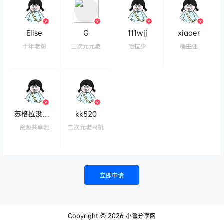
Elise
G
111wjj
xiaoer
十年老粉
三次元元老
哈拉少
桶主任
苏格拉没有底
kk520
资源共享池
二次元老司机
立即申请
Copyright © 2026
小鲁分享网