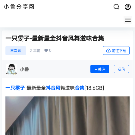
小鲁分享网
一只雯子-最新最全抖音风舞滋味合集
0
三次元
2 年前
前往下载
小鲁
关注
私信
一只雯子
-最新最全
抖音风
舞滋味
合集
[18.6GB]