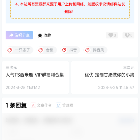
4. 本站所有资源都来源于用户上传和网络，如版权争议请邮件站长
删除！
0
0
海报分享
收藏
一只雯子
合集
抖音
抖音风
三次元
三次元
人气TS西米鹿-VIP群福利合集
优优-定制甘愿做你的小狗
2024-3-25 11:31:12
2024-3-25 11:45:37
1 条回复
文章作者
管理员
A
M
欢迎您，新朋友，感谢参与互动！
确认修改