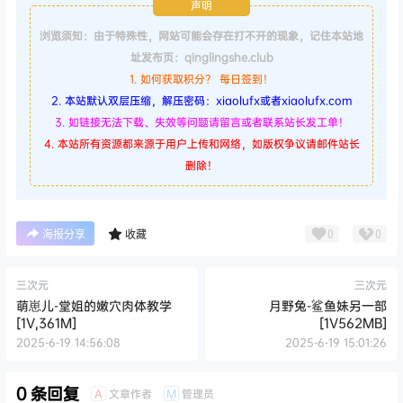
声明
浏览须知：由于特殊性，网站可能会存在打不开的现象，记住本站地
址发布页：qinglingshe.club
1. 如何获取积分？ 每日签到！
2. 本站默认双层压缩，解压密码：xiaolufx或者xiaolufx.com
3. 如链接无法下载、失效等问题请留言或者联系站长发工单！
4. 本站所有资源都来源于用户上传和网络，如版权争议请邮件站长
删除！
0
0
海报分享
收藏
三次元
三次元
萌崽儿-堂姐的嫩穴肉体教学
月野兔-鲨鱼妹另一部
[1V,361M]
[1V562MB]
2025-6-19 14:56:08
2025-6-19 15:01:26
0 条回复
文章作者
管理员
A
M