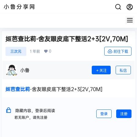
小鲁分享网
姬芭查比莉-舍友眼皮底下整活2+3[2V,70M]
0
三次元
1 年前
前往下载
小鲁
关注
私信
姬芭查比莉
-舍友眼皮底下整活2+3[2V,70M]
隐藏内容，登录后阅读
登录
注册
若无账户，请先注册