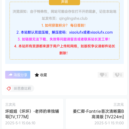
声明
浏览须知：由于特殊性，网站可能会存在打不开的现象，记住本站地
址发布页：qinglingshe.club
1. 如何获取积分？ 每日签到！
2. 本站默认双层压缩，解压密码：xiaolufx或者xiaolufx.com
3. 如链接无法下载、失效等问题请留言或者联系站长发工单！
4. 本站所有资源都来源于用户上传和网络，如版权争议请邮件站长
删除！
0
0
海报分享
收藏
姬芭查比莉
三次元
三次元
坏姐姐（坏坏）-老师的单独辅
姜仁卿-Fantrie首次清晰露B
导[1V,177M]
高清版 [1V224m]
2025-5-1 15:06:10
2025-5-1 15:11:00