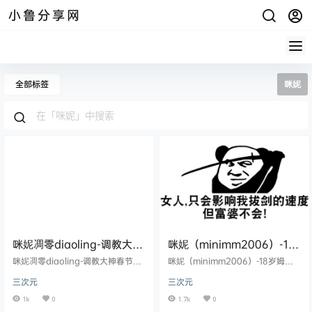
小鲁分享网
全部标签
咪妮
咪妮凋零diaoling-调教大神
咪妮（minimm2006）-18
春节新作舌钉链咬内设
岁姆苟肉便器 3[5V3.12G]
咪妮凋零diaoling-调教大神春节新
咪妮（minimm2006）-18岁姆苟
3V1.74G
作舌钉链咬内设3V1.74G
肉便器 3[5V3.12G]
三次元
三次元
1k
0
1.7k
0